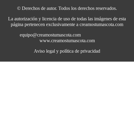
© Derechos de autor. Todos los derechos reservados.
La autorización y licencia de uso de todas las imágenes de esta
página pertenecen exclusivamente a creamostumascota.com
equipo@creamostumascota.com
www.creamostumascota.com
Aviso legal y política de privacidad