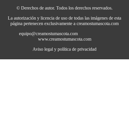
© Derechos de autor. Todos los derechos reservados.
La autorización y licencia de uso de todas las imágenes de esta
página pertenecen exclusivamente a creamostumascota.com
equipo@creamostumascota.com
www.creamostumascota.com
Aviso legal y política de privacidad