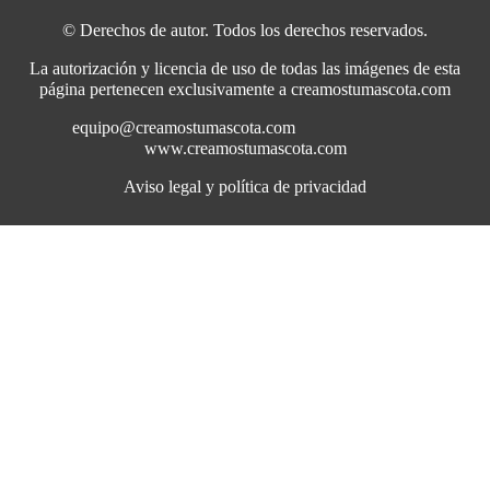
© Derechos de autor. Todos los derechos reservados.
La autorización y licencia de uso de todas las imágenes de esta
página pertenecen exclusivamente a creamostumascota.com
equipo@creamostumascota.com
www.creamostumascota.com
Aviso legal y política de privacidad