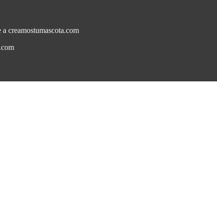
nte a creamostumascota.com
.com