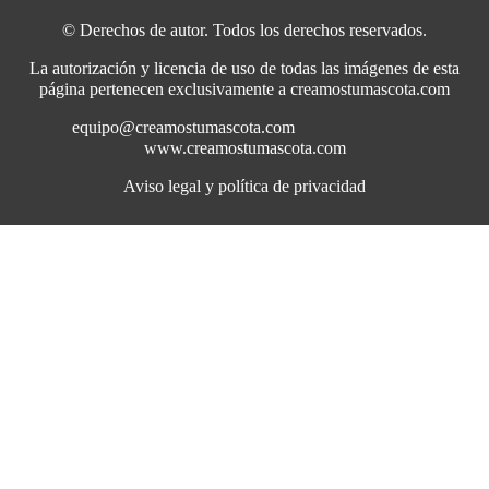
© Derechos de autor. Todos los derechos reservados.
La autorización y licencia de uso de todas las imágenes de esta
página pertenecen exclusivamente a creamostumascota.com
equipo@creamostumascota.com
www.creamostumascota.com
Aviso legal y política de privacidad