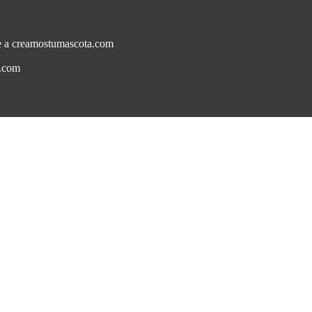
nte a creamostumascota.com
.com