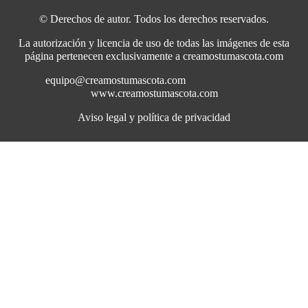
© Derechos de autor. Todos los derechos reservados.
La autorización y licencia de uso de todas las imágenes de esta
página pertenecen exclusivamente a creamostumascota.com
equipo@creamostumascota.com
www.creamostumascota.com
Aviso legal y política de privacidad