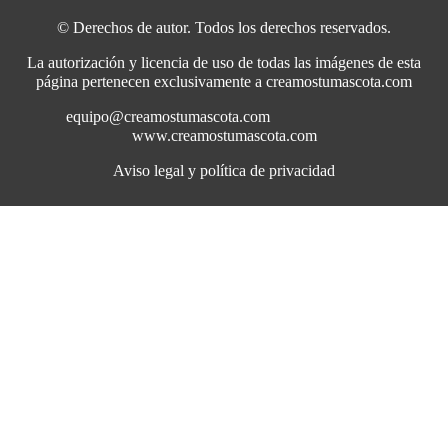
© Derechos de autor. Todos los derechos reservados.
La autorización y licencia de uso de todas las imágenes de esta
página pertenecen exclusivamente a creamostumascota.com
equipo@creamostumascota.com
www.creamostumascota.com
Aviso legal y política de privacidad