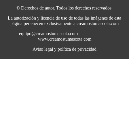
© Derechos de autor. Todos los derechos reservados.
La autorización y licencia de uso de todas las imágenes de esta
página pertenecen exclusivamente a creamostumascota.com
equipo@creamostumascota.com
www.creamostumascota.com
Aviso legal y política de privacidad