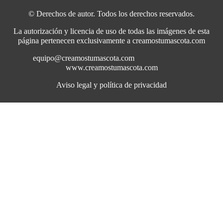
© Derechos de autor. Todos los derechos reservados.
La autorización y licencia de uso de todas las imágenes de esta
página pertenecen exclusivamente a creamostumascota.com
equipo@creamostumascota.com
www.creamostumascota.com
Aviso legal y política de privacidad