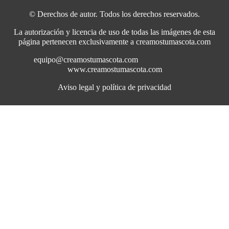
© Derechos de autor. Todos los derechos reservados.
La autorización y licencia de uso de todas las imágenes de esta
página pertenecen exclusivamente a creamostumascota.com
equipo@creamostumascota.com
www.creamostumascota.com
Aviso legal y política de privacidad