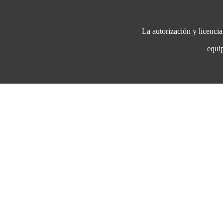
La autorización y licenci
eq